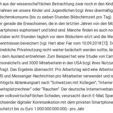
ch aus der wissenschaftlichen Betrachtung zwar noch in den Kind
mahnen wir unsere Kinder und Jugendlichen bzgl. ihres übermäßi
ldschirmkonsums (bis zu sieben Stunden Bildschirmzeit pro Tag).
er gerade die Erwachsenen, die in den letzten Jahren von den Mö
artphones euphorisiert und blind sind. Manche finden es auch nor
utuber acht Stunden täglich vor dem Bildschirm sitzt und die Wel
enntnissen bereichert (vgl. Hart aber Fair vom 10.09.2018 [1]). D
riebliche Privatnutzung nicht weiter belächelt werden sollte, lä
s dem Ausland entnehmen. Zum Beispiel hat eine Studie von Car
rsonalchefs und 3000 Mitarbeiterin in den USA bzgl. ihres Nutz
fragt. Das Ergebnis überrascht: Pro Arbeitstag wird eine Arbeits
S und Messenger-Nachrichten pro Mitarbeiter verwendet und ist
chtigste Ablenkungsart nach “Schwätzen mit Kollegen”, “Intern
beitsplatzrechner” oder “Rauchen”. Der deutsche Internetverba
nen volkswirtschaftlichen Schaden, verursacht durch E-Mail, Spa
chsender digitaler Kommunikation mit dem privaten Smartphone
chätzt bis zu Euro 1.000.000.000.000,- pro Jahr.