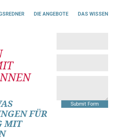
GSREDNER
DIE ANGEBOTE
DAS WISSEN
N
IT
ÖNNEN
WAS
Submit Form
UNGEN FÜR
 MIT
N