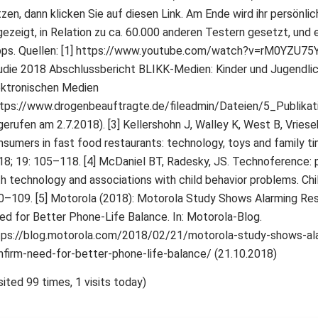
zen, dann klicken Sie auf diesen Link. Am Ende wird ihr persönli
gezeigt, in Relation zu ca. 60.000 anderen Testern gesetzt, und 
pps. Quellen: [1] https://www.youtube.com/watch?v=rM0YZU75Y
udie 2018 Abschlussbericht BLIKK-Medien: Kinder und Jugendli
ektronischen Medien
ttps://www.drogenbeauftragte.de/fileadmin/Dateien/5_Publika
gerufen am 2.7.2018). [3] Kellershohn J, Walley K, West B, Vries
nsumers in fast food restaurants: technology, toys and family 
18; 19: 105–118. [4] McDaniel BT, Radesky, JS. Technoference: p
th technology and associations with child behavior problems. Chi
0–109. [5] Motorola (2018): Motorola Study Shows Alarming Res
ed for Better Phone-Life Balance. In: Motorola-Blog.
tps://blog.motorola.com/2018/02/21/motorola-study-shows-ala
nfirm-need-for-better-phone-life-balance/ (21.10.2018)
sited 99 times, 1 visits today)