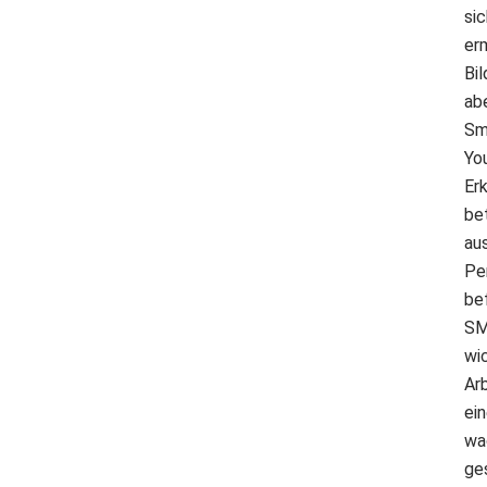
si
er
Bi
ab
Sm
Yo
Erk
bet
au
Pe
be
SM
wi
Ar
ei
wa
ges