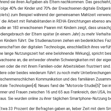
hrend sie ihren Aufgaben als Eltern nachkommen. Das geschieht
folge 40% der Kinder und 70% der Erwachsenen digitale Endger
blets) zum Beispiel während der gemeinsamen Mahlzeit verwenden
f die Arbeit mit Rehabilitanden in REHA-Einrichtungen ebenso an
udie an 183 erwachsenen Paaren mit Kindern zeigt, dass unsac
diengebrauch der Eltern später (in einem Jahr) zu mehr Verhalt
ren Kindern führt. Die Studienautoren ziehen ein bedenkliches Fa
enschaften der digitalen Technologie, einschließlich ihres verfü
ine lange Nutzungszeit hat eine belohnende Wirkung), spricht be
wachsene an, die entweder ohnehin Schwierigkeiten mit der eige
en oder die mit ihrem Familien-oder Arbeitsleben frustriert sind
dere oder beides wiederum führt zu noch mehr Unterbrechungen 
ischenmenschlichen Kommunikation und des familiären Zusamm
gitale Technologien[4]. Neues fand die “Motorola-Studie[5]” bei
nner und Frauen zwischen 16 und 65 aus Frankreich, den USA, Ind
raus. Sie wurden online zu ihrer täglichen Smartphone-Nutzung b
Etwa 33 Prozent der Befragten gaben an, lieber Zeit mit dem Sm