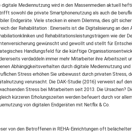
e digitale Mediennutzung wird in den Massenmedien aktuell heftig
trifft sowohl die private Smartphonenutzung als auch die berufl
iler Endgeräte. Viele stecken in einem Dilemma, dies gilt sicher
eich der Rehabilitation : Einerseits ist die Digitalisierung an den
habiliationkliniken und Rehabilitationsleistungsträgern wie der 
ntenversicherung gewünscht und gewollt und stellt für Entschei
rategisches Handlungsfeld für die künftige Organisationsentwick
dererseits verdaddeln immer mehr Mitarbeiter ihre Arbeitszeit un
genen Abhängigkeitsverhalten durch digitale Mediennutzung und 
ruflichen Stress erhöhen Sie unbewusst durch privaten Stress, 
gitalnutzung verursacht. Die DAK-Studie (2016) verweist auf den
wachsenden Stress bei Mitarbeitern seit 2013. Die Ursachen? D
gleich kürzeren Erholungszeiten werden befeuert durch vor alle
uernutzung von digitalen Endgeräten mit Netflix & Co.
eser von den Betroffenen in REHA-Einrichtungen oft belächelter