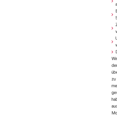
Wir
de
üb
zu 
me
ge
ha
au
Mo