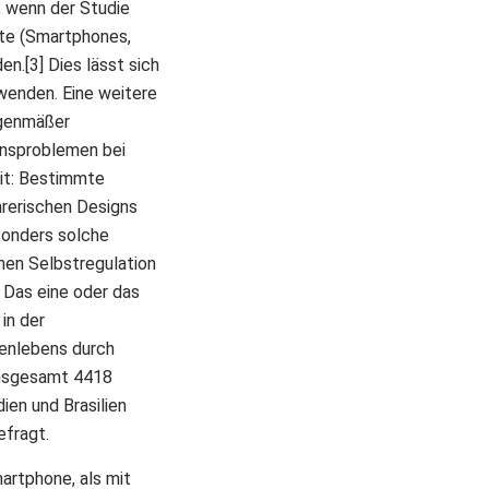
, wenn der Studie
äte (Smartphones,
.[3] Dies lässt sich
wenden. Eine weitere
hgenmäßer
ensproblemen bei
zit: Bestimmte
hrerischen Designs
sonders solche
nen Selbstregulation
. Das eine oder das
in der
enlebens durch
 insgesamt 4418
ien und Brasilien
efragt.
artphone, als mit