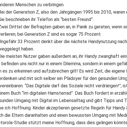
anderen Menschen zu verbringen.
Bei der Generation Z, also den Jahrgängen 1995 bis 2010, waren 
Sie beschrieben ihr Telefon als “besten Freund”.
Zwei Drittel der Befragten gaben an, in Panik zu geraten, wenn 
verlieren; bei Generation Z sind es sogar 75 Prozent.
Ungefähr 33 Prozent denkt über die nächste Handynutzung nach,
weggelegt haben.
Die meisten Nutzer gaben außerdem an, ihr Handy zwanghaft ein
 befinden uns nicht nur in einem Dilemma, sondern in einem gefäh
n es zu erkennen und aufzubrechen gilt! Es wird Zeit, die eigene
erdenken und mit sich selber ein Plädoyer für den gesunden Um
vereinbaren. “Das Digitale darf das Soziale nicht verdrängen!”, is
inem Buch “Im digitalen Hamsterrad”. Das Buch fordert in erzähl
sunden Umgang mit Digital im Lebensalltag und gibt Tipps und Tr
be ich Hoffnung. Kinder akzeptieren gesetzte Regeln für Handy &
ch die Eltern daranhalten und einen bewussten Umgang mit Medi
torola-Studie stützt meine Hoffnung, dass dies gelingen könnte.