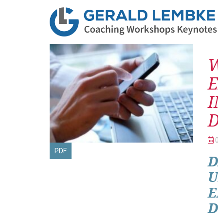
Be
E
D
PDF
D
U
E
D