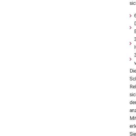
si
Die
Sc
Re
si
de
an
Mi
er
Si