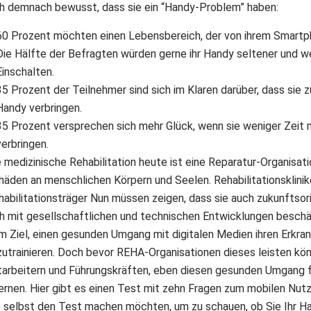
ch demnach bewusst, dass sie ein “Handy-Problem” haben:
60 Prozent möchten einen Lebensbereich, der von ihrem Smartph
Die Hälfte der Befragten würden gerne ihr Handy seltener und 
Einschalten.
35 Prozent der Teilnehmer sind sich im Klaren darüber, dass sie z
Handy verbringen.
35 Prozent versprechen sich mehr Glück, wenn sie weniger Zeit
verbringen.
 medizinische Rehabilitation heute ist eine Reparatur-Organisatio
häden an menschlichen Körpern und Seelen. Rehabilitationsklini
habilitationsträger Nun müssen zeigen, dass sie auch zukunftsor
ch mit gesellschaftlichen und technischen Entwicklungen besch
m Ziel, einen gesunden Umgang mit digitalen Medien ihren Erkra
zutrainieren. Doch bevor REHA-Organisationen dieses leisten könn
tarbeitern und Führungskräften, eben diesen gesunden Umgang fü
lernen. Hier gibt es einen Test mit zehn Fragen zum mobilen Nu
e selbst den Test machen möchten, um zu schauen, ob Sie Ihr H