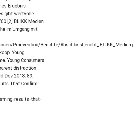
ches Ergebnis
es gibt wertvolle
60 [2] BLIKK Medien
che im Umgang mit
tionen/Praevention/Berichte/Abschlussbericht_BLIKK_Medien.p
ekoop. Young
time. Young Consumers
arent distraction
ld Dev 2018; 89:
ults That Confirm
rming-results-that-