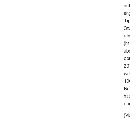
nut
an
Ti
St
el
(h
ab
co
20
wi
10
Ne
ht
co
(Vi