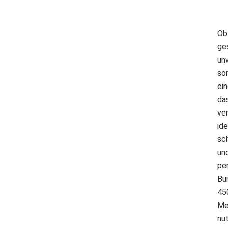
Ob
ge
unw
so
ei
da
ve
ide
sch
un
pe
Bu
45
Me
nut