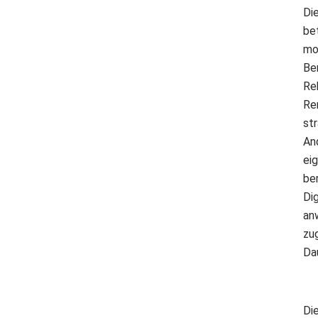
Di
be
mob
Ber
Re
Re
st
An
ei
be
Di
an
zu
Da
Di