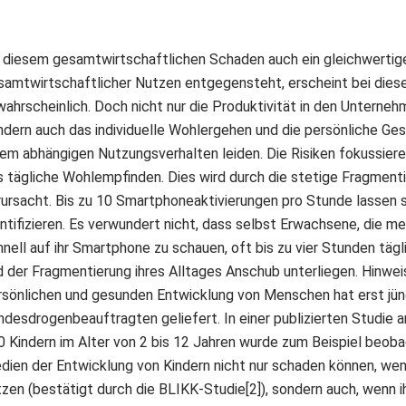
 diesem gesamtwirtschaftlichen Schaden auch ein gleichwertig
samtwirtschaftlicher Nutzen entgegensteht, erscheint bei dies
ahrscheinlich. Doch nicht nur die Produktivität in den Unternehm
ndern auch das individuelle Wohlergehen und die persönliche Ge
nem abhängigen Nutzungsverhalten leiden. Die Risiken fokussiere
s tägliche Wohlempfinden. Dies wird durch die stetige Fragment
rursacht. Bis zu 10 Smartphoneaktivierungen pro Stunde lassen s
ntifizieren. Es verwundert nicht, dass selbst Erwachsene, die me
nell auf ihr Smartphone zu schauen, oft bis zu vier Stunden tägli
d der Fragmentierung ihres Alltages Anschub unterliegen. Hinwe
rsönlichen und gesunden Entwicklung von Menschen hat erst jün
ndesdrogenbeauftragten geliefert. In einer publizierten Studie a
0 Kindern im Alter von 2 bis 12 Jahren wurde zum Beispiel beoba
dien der Entwicklung von Kindern nicht nur schaden können, wen
zen (bestätigt durch die BLIKK-Studie[2]), sondern auch, wenn ih