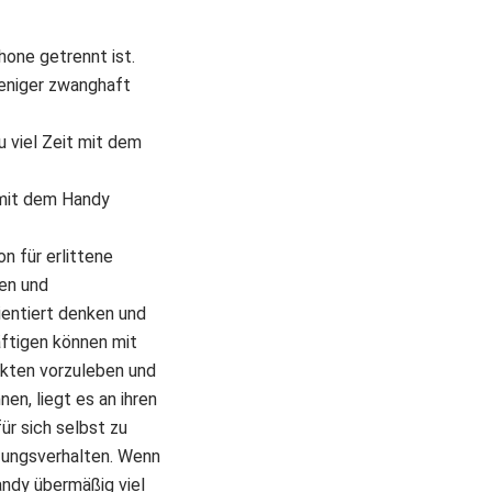
one getrennt ist.
weniger zwanghaft
u viel Zeit mit dem
 mit dem Handy
n für erlittene
ken und
ientiert denken und
äftigen können mit
nkten vorzuleben und
en, liegt es an ihren
r sich selbst zu
tzungsverhalten. Wenn
andy übermäßig viel