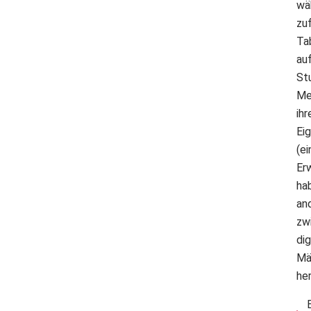
wä
zu
Ta
au
St
Me
ih
Eig
(e
Er
hab
an
zw
di
Mä
he