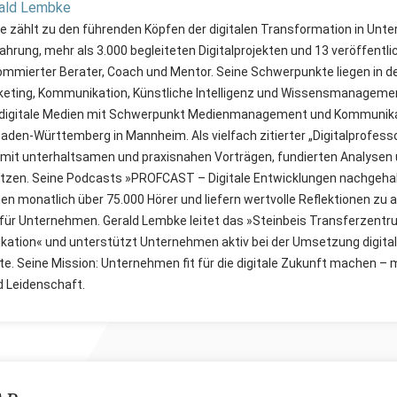
rald Lembke
 zählt zu den führenden Köpfen der digitalen Transformation in Unt
ahrung, mehr als 3.000 begleiteten Digitalprojekten und 13 veröffent
enommierter Berater, Coach und Mentor. Seine Schwerpunkte liegen in 
keting, Kommunikation, Künstliche Intelligenz und Wissensmanagement
digitale Medien mit Schwerpunkt Medienmanagement und Kommunikat
den-Württemberg in Mannheim. Als vielfach zitierter „Digitalprofesso
 mit unterhaltsamen und praxisnahen Vorträgen, fundierten Analysen 
zen. Seine Podcasts »PROFCAST – Digitale Entwicklungen nachgeha
en monatlich über 75.000 Hörer und liefern wertvolle Reflektionen zu a
 für Unternehmen. Gerald Lembke leitet das »Steinbeis Transferzentr
ation« und unterstützt Unternehmen aktiv bei der Umsetzung digital
e. Seine Mission: Unternehmen fit für die digitale Zukunft machen – 
d Leidenschaft.