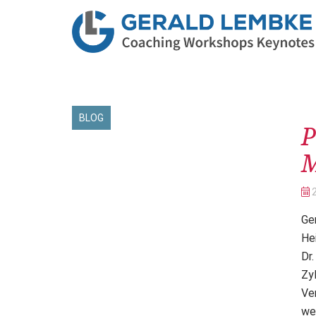
Be
BLOG
P
M
Ge
He
Dr
Zy
Ve
we