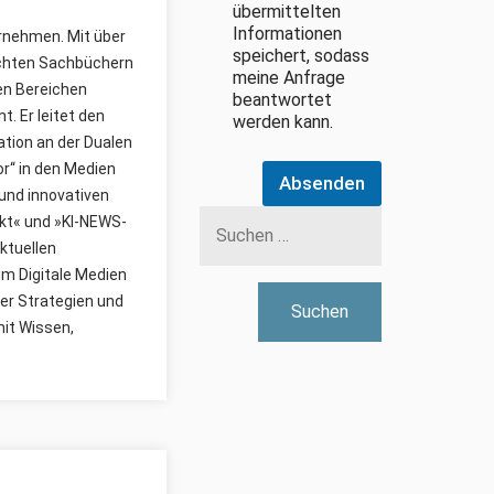
übermittelten
Informationen
ernehmen. Mit über
speichert, sodass
lichten Sachbüchern
meine Anfrage
den Bereichen
beantwortet
. Er leitet den
werden kann.
ion an der Dualen
r“ in den Medien
Absenden
Suchen
und innovativen
nach:
kt« und »KI-NEWS-
ktuellen
um Digitale Medien
er Strategien und
mit Wissen,