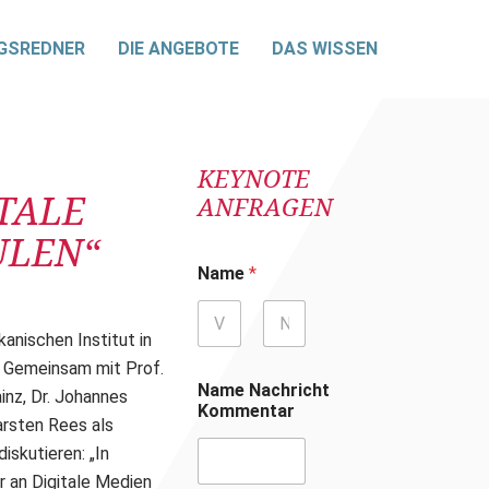
GSREDNER
DIE ANGEBOTE
DAS WISSEN
KEYNOTE
TALE
ANFRAGEN
ULEN“
Name
*
nischen Institut in
Vorname
Nachname
. Gemeinsam mit Prof.
Name Nachricht
nz, Dr. Johannes
Kommentar
arsten Rees als
iskutieren: „In
r an Digitale Medien