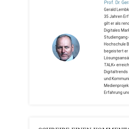
Prof. Dr. Ge
Gerald Lembke
35 Jahren Erf
gilt er als r
Digitales Mar
Studiengang 
Hochschule Ba
begeistert er
Lösungsansät
TALK« erreich
Digitaltrends
und Kommunik
Medienprojekt
Erfahrung un