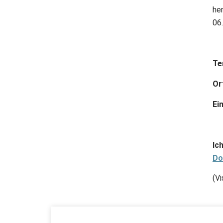
he
06
Te
Or
Ein
Ic
Do
(Vi