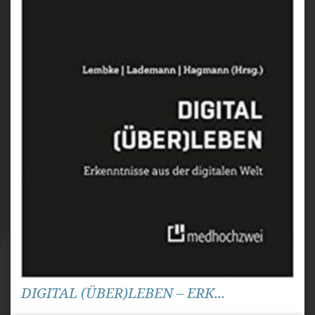
DIGITAL (ÜBER)LEBEN – ERK...