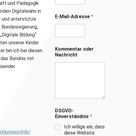
haft und Pädagogik
nden Digitalwahn in
E-Mail-Adresse
*
r und unterstütze
r Bundesregierung,
Digitale Bildung“
en unserer Kinder.
Kommentar oder
r bin ich bei diesen
Nachricht
 das Bündnis mit
hsender
DSGVO-
Einverständnis
*
Ich willige ein, dass
ldungspolitik/
diese Website