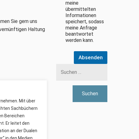
meine
übermittelten
Informationen
mmen Sie gern uns
speichert, sodass
meine Anfrage
 vernünftigen Haltung
beantwortet
werden kann.
Absenden
Suchen
nach:
ernehmen. Mit über
lichten Sachbüchern
den Bereichen
. Er leitet den
ion an der Dualen
r“ in den Medien