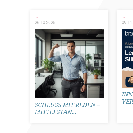
26.10.
2025
09.11.
INN
VER
SCHLUSS MIT REDEN –
MITTELSTAN...