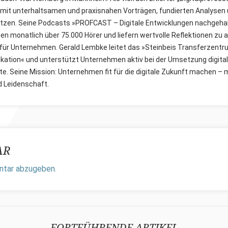
 mit unterhaltsamen und praxisnahen Vorträgen, fundierten Analysen 
zen. Seine Podcasts »PROFCAST – Digitale Entwicklungen nachgeha
en monatlich über 75.000 Hörer und liefern wertvolle Reflektionen zu a
 für Unternehmen. Gerald Lembke leitet das »Steinbeis Transferzentr
ation« und unterstützt Unternehmen aktiv bei der Umsetzung digital
e. Seine Mission: Unternehmen fit für die digitale Zukunft machen – 
d Leidenschaft.
AR
ntar abzugeben.
FORTFÜHRENDE ARTIKEL