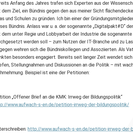
reits Anfang des Jahres trafen sich Experten aus der Wissensc
t dem Ziel, ein Bündnis gegen den aus meiner Sicht flächendecke
tas und Schulen zu gründen. Ich bin einer der Gründungsmitgliede
eses Bündnis. Anlass war u. a. der sogenannte „Digitalpakt#D“ de
t dem unter Regie und Lobbyarbeit der Industrie die sogenannte „
rchgesetzt werden soll – zum Nutzen der IT-Branche und zu Last
gegen wehren sich die Bündniskollegen und Assoziierten. Als Vate
nkten besonders engagiert. Bereits seit langer Zeit wendet sich
iefen, Stellungnahmen und Diskussionen an die Politik – mit wac
hrnehmung. Beispiel ist eine der Petitionen:
ition „Offener Brief an die KMK: Irrweg der Bildungspolitik“
tp://www.aufwach-s-en.de/petition-irrweg-der-bildungspolitik/
terschreiben:
http://www.aufwach-s-en.de/petition-irrweg-der-bi