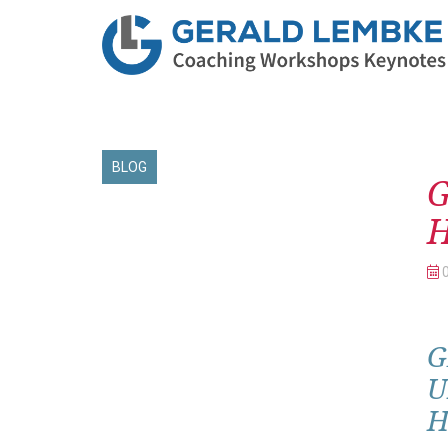
Be
BLOG
G
G
U
H