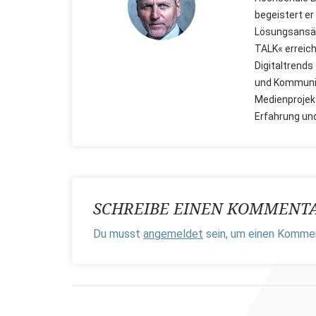
begeistert er
Lösungsansät
TALK« erreich
Digitaltrends
und Kommunik
Medienprojekt
Erfahrung un
SCHREIBE EINEN KOMMENT
Du musst
angemeldet
sein, um einen Komme