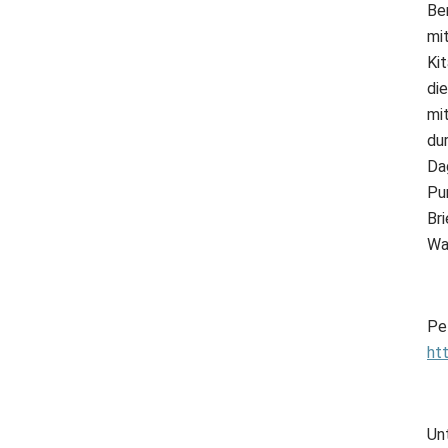
Be
mi
Ki
di
mi
du
Da
Pu
Br
Wa
Pet
ht
Un