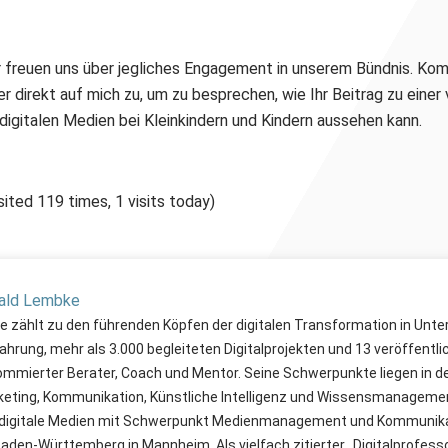
r freuen uns über jegliches Engagement in unserem Bündnis. Ko
r direkt auf mich zu, um zu besprechen, wie Ihr Beitrag zu einer
 digitalen Medien bei Kleinkindern und Kindern aussehen kann.
sited 119 times, 1 visits today)
rald Lembke
 zählt zu den führenden Köpfen der digitalen Transformation in Unt
ahrung, mehr als 3.000 begleiteten Digitalprojekten und 13 veröffent
enommierter Berater, Coach und Mentor. Seine Schwerpunkte liegen in 
keting, Kommunikation, Künstliche Intelligenz und Wissensmanagement
digitale Medien mit Schwerpunkt Medienmanagement und Kommunikat
den-Württemberg in Mannheim. Als vielfach zitierter „Digitalprofesso