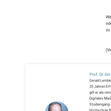
Wi
ode
zu
(Vi
Prof. Dr. Ge
Gerald Lembke
35 Jahren Erf
gilt er als r
Digitales Mar
Studiengang 
Hochschule Ba