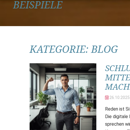
BEISPIELE
KATEGORIE:
BLOG
SCHLU
MITT
MACH
26.10.
2025
Reden ist S
Die digital
sprechen wir