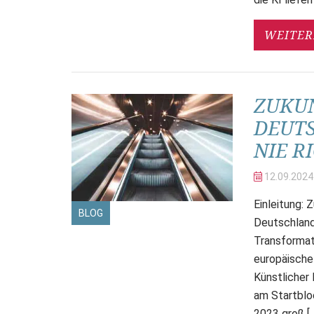
WEITER
ZUKUN
DEUT
NIE R
12.09.
2024
Einleitung: 
BLOG
Deutschland
Transformat
europäische 
Künstlicher
am Startblo
2023 groß [