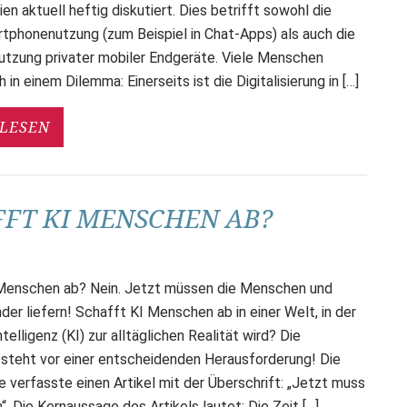
 aktuell heftig diskutiert. Dies betrifft sowohl die
rtphonenutzung (zum Beispiel in Chat-Apps) als auch die
Nutzung privater mobiler Endgeräte. Viele Menschen
 in einem Dilemma: Einerseits ist die Digitalisierung in […]
LESEN
FT KI MENSCHEN AB?
Menschen ab? Nein. Jetzt müssen die Menschen und
er liefern! Schafft KI Menschen ab in einer Welt, in der
ntelligenz (KI) zur alltäglichen Realität wird? Die
steht vor einer entscheidenden Herausforderung! Die
verfasste einen Artikel mit der Überschrift: „Jetzt muss
rn“. Die Kernaussage des Artikels lautet: Die Zeit […]