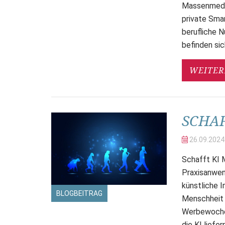
Massenmedien
private Sma
berufliche 
befinden sich
WEITER
SCHAF
26.09.
2024
Schafft KI 
Praxisanwend
künstliche I
BLOGBEITRAG
Menschheit 
Werbewoche 
die KI liefe