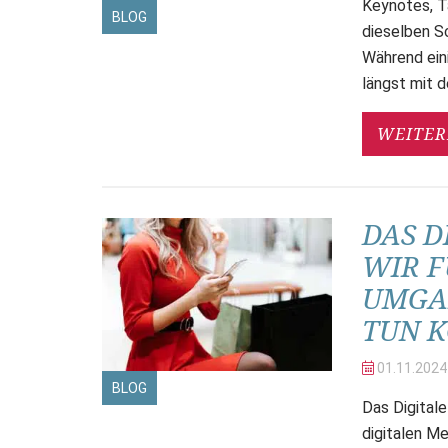
Keynotes, T
BLOG
dieselben Sc
Während ein
längst mit d
WEITER
DAS D
WIR F
UMGAN
TUN 
01.11.
2024
BLOG
Das Digital
digitalen Me