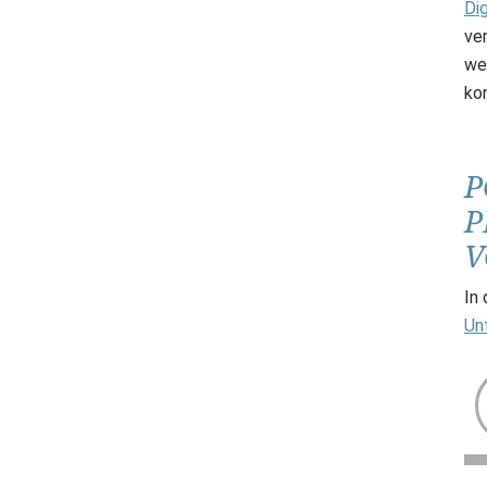
Dig
ve
we
kon
P
P
V
In
Un