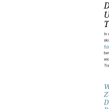
D
U
In
sk
Ko
be
wi
Tr
W
Z
D