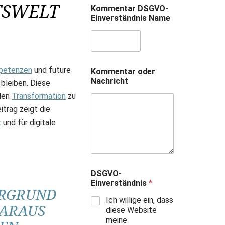
TSWELT
Kommentar DSGVO-
Einverständnis Name
petenzen
und future
Kommentar oder
Nachricht
 bleiben. Diese
alen
Transformation
zu
itrag zeigt die
t
und für digitale
DSGVO-
Einverständnis
*
ERGRUND
Ich willige ein, dass
DARAUS
diese Website
meine