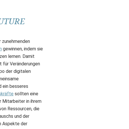
UTURE
zur zunehmenden
n
gewinnen, indem sie
zen lernen. Damit
t für Veränderungen
po der digitalen
meinsame
d ein besseres
skräfte
sollten eine
Mitarbeiter in ihrem
von Ressourcen, die
auschs und der
n Aspekte der