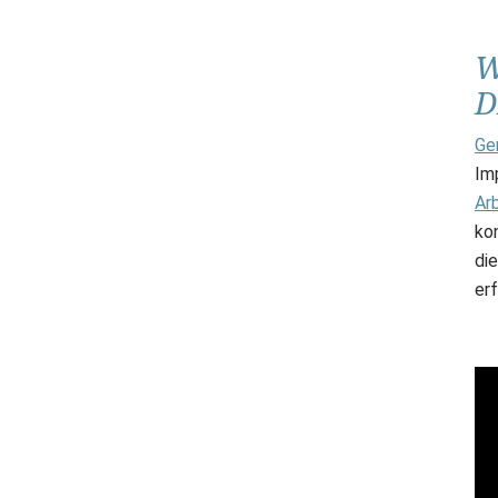
W
D
Ge
Imp
Ar
ko
di
er