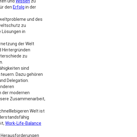
iten und
Wissen
zu
für den
Erfolg
in der
weltprobleme und des
weltschutz zu
e Lösungen in
rnetzung der Welt
d Hintergründen
Unterschiede zu
n.
igkeiten sind
steuern. Dazu gehören
nd Delegation.
 anderen
in der modernen
ssere Zusammenarbeit,
hnelllebigeren Welt ist
derstandsfähig
it,
Work-Life-Balance
n Herausforderungen