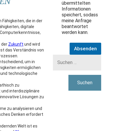
EN
übermittelten
Informationen
speichert, sodass
meine Anfrage
 Fähigkeiten, die in der
beantwortet
higkeiten, digitale
werden kann.
e Computerkenntnisse,
n der
Zukunft
und wird
Absenden
t das Verständnis von
Suchen
rozessen.
nach:
entscheidend, um in
ähigkeiten ermöglichen
 und technologische
pathisch zu
und interdisziplinäre
innovative Lösungen zu
eme zu analysieren und
sches Denken erfordert
ändernden Welt ist es