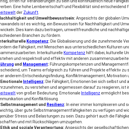
htig, offen für Veränderungen zu sein und kontinuierlich neue Fähigke
erben. Eine hohe Lernbereitschaft und Flexibilität sind entscheidend 
eitswelt
der
Zukunft
.
Nachhaltigkeit und Umweltbewusstsein:
Angesichts der globalen Um
mawandels ist es wichtig, ein Bewusstsein für Nachhaltigkeit und Um
wickeln. Dies kann dazu beitragen, umweltfreundliche und nachhaltig
schiedenen Branchen zu fördern.
nterkulturelle
Kompetenz
:
Die Globalisierung und die zunehmende Ve
ordern die Fähigkeit, mit Menschen aus unterschiedlichen Kulturen un
ammenzuarbeiten. Interkulturelle
Kompetenz
hilft dabei, kulturelle 
stehen und respektvoll und effektiv mit anderen zusammenzuarbeite
Führung
und
Management
:
Führungskompetenzen und Managementfäh
scheidend, um Teams erfolgreich zu führen und Projekte effektiv zu 
er anderem Entscheidungsfindung, Konfliktmanagement, Motivation u
Emotionale
Intelligenz
:
Die Fähigkeit, Emotionen bei sich selbst und
rzunehmen, zu verstehen und angemessen darauf zu reagieren, ist 
eitswelt
von großer Bedeutung. Emotionale
Intelligenz
ermöglicht be
munikation und Konfliktlösung.
Selbstmanagement und
Resilienz
:
In einer immer komplexeren und sc
wichtig, über gute Selbstmanagementfähigkeiten zu verfügen und wi
enüber Stress und Belastungen zu sein. Dazu gehört auch die Fähigke
 schaffen und mit Rückschlägen umzugehen.
Ethik und soziale Verantwortung:
Angesichts der gesellschaftliche