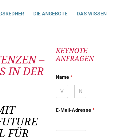
GSREDNER
DIE ANGEBOTE
DAS WISSEN
KEYNOTE
ENZEN –
ANFRAGEN
S IN DER
Name
*
Vorname
Nachname
MIT
E-Mail-Adresse
*
FUTURE
L FÜR