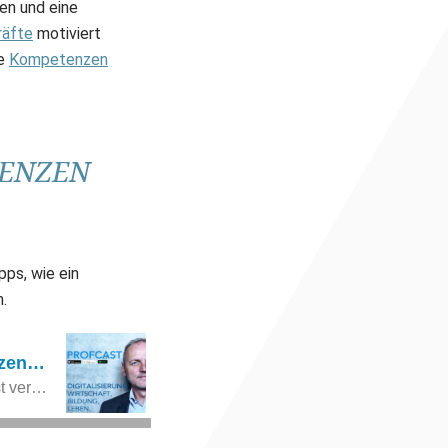
en und eine
räfte
motiviert
re
Kompetenzen
TENZEN
pps, wie ein
.