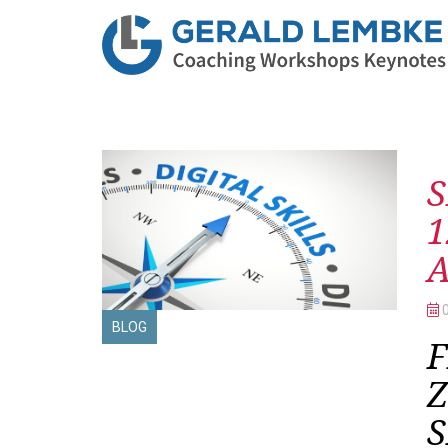
Be
1
BLOG
F
S