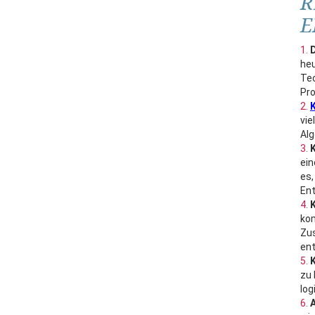
R
E
D
he
Tec
Pro
K
vie
Alg
K
ein
es,
Ent
kom
Zu
ent
zu 
log