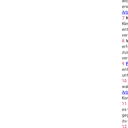
wic
erw
Arb
Kli
ent
ver
I
erf
zus
ver
ent
unt
wah
Arb
Kom
es 
geg
zu