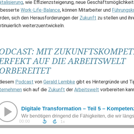
italisierung
, wie Effizienzsteigerung, neue Geschäftsmöglichkeit
rbesserte
Work-Life-Balance
, können Mitarbeiter und
Führungsk
rden, sich den Herausforderungen der
Zukunft
zu stellen und ih
tinuierlich weiterzuentwickeln.
ODCAST: MIT ZUKUNFTSKOMPE
ERFEKT AUF DIE ARBEITSWELT
ORBEREITET
 diesem
Podcast
von
Gerald Lembke
gibt es Hintergründe und Ti
ternehmen
sich auf die
Zukunft
der
Arbeitswelt
vorbereiten kann