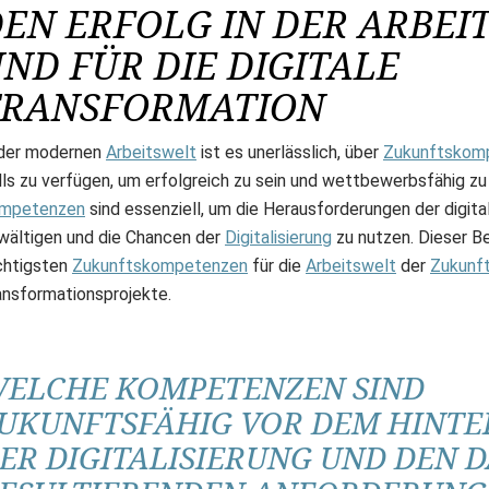
EN ERFOLG IN DER ARBEI
ND FÜR DIE DIGITALE
TRANSFORMATION
 der modernen
Arbeitswelt
ist es unerlässlich, über
Zukunftskom
ills zu verfügen, um erfolgreich zu sein und wettbewerbsfähig zu
mpetenzen
sind essenziell, um die Herausforderungen der digit
wältigen und die Chancen der
Digitalisierung
zu nutzen. Dieser Be
chtigsten
Zukunftskompetenzen
für die
Arbeitswelt
der
Zukunf
ansformationsprojekte.
ELCHE KOMPETENZEN SIND
UKUNFTSFÄHIG VOR DEM HINT
ER DIGITALISIERUNG UND DEN 