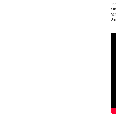
und
eth
Ach
Um