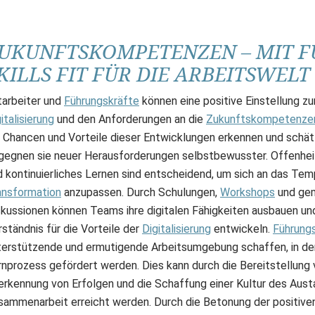
UKUNFTSKOMPETENZEN – MIT F
KILLS FIT FÜR DIE ARBEITSWELT
tarbeiter und
Führungskräfte
können eine positive Einstellung 
italisierung
und den Anforderungen an die
Zukunftskompetenze
e Chancen und Vorteile dieser Entwicklungen erkennen und schät
gegnen sie neuer Herausforderungen selbstbewusster. Offenhei
d kontinuierliches Lernen sind entscheidend, um sich an das Tem
ansformation
anzupassen. Durch Schulungen,
Workshops
und ge
skussionen können Teams ihre digitalen Fähigkeiten ausbauen un
ständnis für die Vorteile der
Digitalisierung
entwickeln.
Führung
terstützende und ermutigende Arbeitsumgebung schaffen, in der 
rnprozess gefördert werden. Dies kann durch die Bereitstellung 
erkennung von Erfolgen und die Schaffung einer Kultur des Aust
sammenarbeit erreicht werden. Durch die Betonung der positive