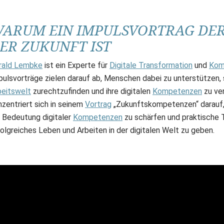
ARUM EIN IMPULSVORTRAG DE
ER ZUKUNFT IST
rald Lembke
ist ein Experte für
Digitale Transformation
und
Kom
ulsvorträge zielen darauf ab, Menschen dabei zu unterstützen, si
beitswelt
zurechtzufinden und ihre digitalen
Kompetenzen
zu ve
nzentriert sich in seinem
Vortrag
„Zukunftskompetenzen“ darauf,
e Bedeutung digitaler
Kompetenzen
zu schärfen und praktische T
folgreiches Leben und Arbeiten in der digitalen Welt zu geben.