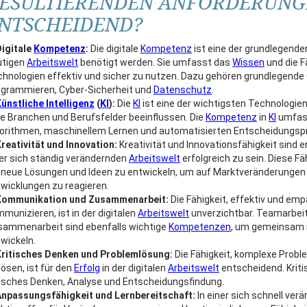
ESULTIERENDEN ANFORDERUNG
NTSCHEIDEND?
igitale
Kompetenz
:
Die digitale
Kompetenz
ist eine der grundlegenden
utigen
Arbeitswelt
benötigt werden. Sie umfasst das
Wissen
und die Fä
hnologien effektiv und sicher zu nutzen. Dazu gehören grundlegend
grammieren, Cyber-Sicherheit und
Datenschutz
.
ünstliche Intelligenz
(
KI
):
Die
KI
ist eine der wichtigsten Technologie
le Branchen und Berufsfelder beeinflussen. Die
Kompetenz
in
KI
umfass
orithmen, maschinellem Lernen und automatisierten Entscheidungsp
reativität und Innovation:
Kreativität und Innovationsfähigkeit sind 
er sich ständig verändernden
Arbeitswelt
erfolgreich zu sein. Diese F
 neue Lösungen und Ideen zu entwickeln, um auf Marktveränderungen
wicklungen zu reagieren.
Kommunikation und Zusammenarbeit:
Die Fähigkeit, effektiv und em
munizieren, ist in der digitalen
Arbeitswelt
unverzichtbar. Teamarbeit 
sammenarbeit sind ebenfalls wichtige
Kompetenzen
, um gemeinsam 
wickeln.
Kritisches Denken und Problemlösung:
Die Fähigkeit, komplexe Probl
lösen, ist für den
Erfolg
in der digitalen
Arbeitswelt
entscheidend. Kriti
isches Denken, Analyse und Entscheidungsfindung.
Anpassungsfähigkeit und Lernbereitschaft:
In einer sich schnell ver