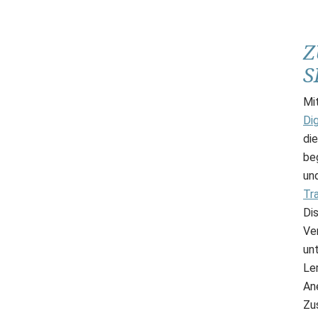
Z
S
Mi
Dig
di
be
un
Tr
Di
Ver
un
Le
An
Zu