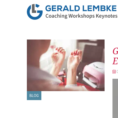
Be
G
E
BLOG