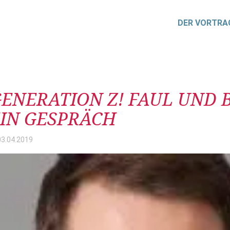
DER VORTRA
itrag
ENERATION Z! FAUL UND
IN GESPRÄCH
03.04.
2019