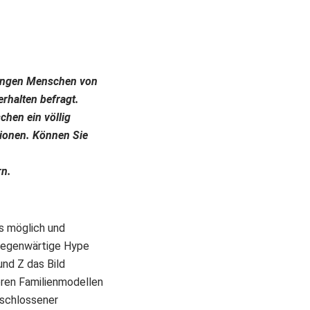
 jungen Menschen von
rhalten befragt.
chen ein völlig
tionen. Können Sie
rn.
os möglich und
 gegenwärtige Hype
nd Z das Bild
eren Familienmodellen
eschlossener