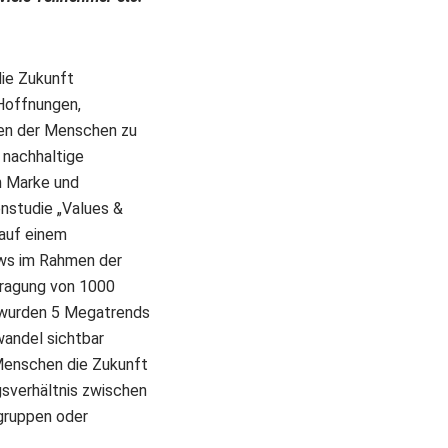
die Zukunft
Hoffnungen,
gen der Menschen zu
 nachhaltige
n Marke und
nstudie „Values &
 auf einem
ews im Rahmen der
fragung von 1000
s wurden 5 Megatrends
wandel sichtbar
 Menschen die Zukunft
sverhältnis zwischen
sgruppen oder