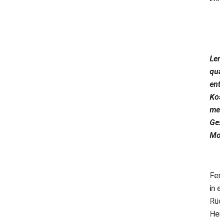
Lem
qua
ent
Ko
me
Ge
Mo
Fe
in 
Rü
He