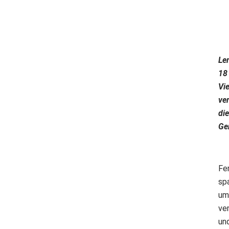
Le
18
Vie
ve
di
Ge
Fe
sp
um
ve
un