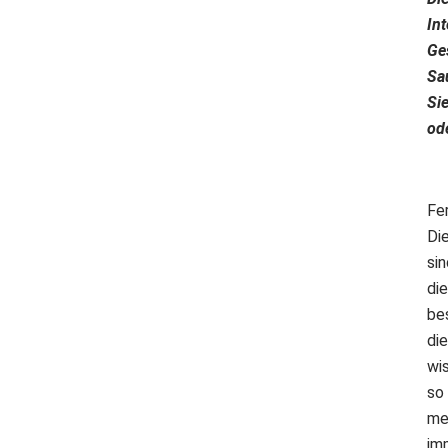
In
Ge
Sa
Sie
od
Fe
Di
sin
di
bes
die
wis
so
meh
im