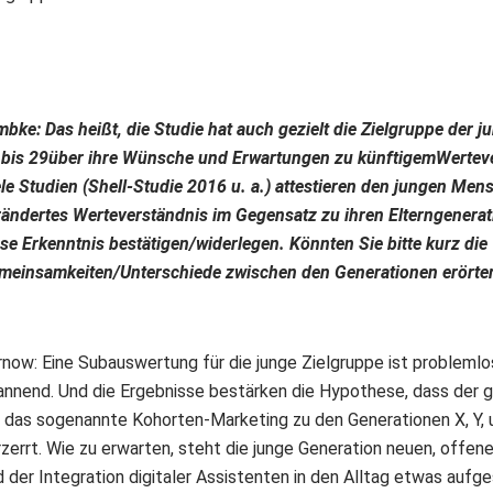
mbke: Das heißt, die Studie hat auch gezielt die Zielgruppe der
 bis 29über ihre Wünsche und Erwartungen zu künftigemWerteve
le Studien (Shell-Studie 2016 u. a.) attestieren den jungen Mens
rändertes Werteverständnis im Gegensatz zu ihren Elterngenera
ese Erkenntnis bestätigen/widerlegen. Könnten Sie bitte kurz die
meinsamkeiten/Unterschiede zwischen den Generationen erörte
rnow: Eine Subauswertung für die junge Zielgruppe ist probleml
annend. Und die Ergebnisse bestärken die Hypothese, dass der
 das sogenannte Kohorten-Marketing zu den Generationen X, Y, u
rzerrt. Wie zu erwarten, steht die junge Generation neuen, offen
d der Integration digitaler Assistenten in den Alltag etwas aufg