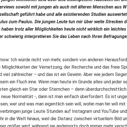
terviews sowohl mit jungen als auch mit älteren Menschen aus W
sellschaft geführt habe und alle existierenden Studien auswerte
ulus zum Paulus. Die jungen Leute tun mir über weite Strecken d
 haben trotz aller Möglichkeiten heute nicht wirklich ein leichtes
er schwierig interpretieren Sie das Leben nach Ihren Befragung
rnow: Ich würde nicht von mehr, sondern von anderen Herausfor
e Möglichkeiten der Vernetzung, der Recherche und das freie Spi
d viel zahlreicher – und das ist ein Gewinn. Aber wie jedem Sege
esem ein Fluch inne. Wenn man heute im Grunde alles und jeder s
ten gleich ein Star oder Sternchen – denn überdurchschnittlich z
 neue Normalität -, dann ist man einfach überfordert. Es ist ung
sen, wer und was man eigentlich sein will, wohin man hin will mi
 verbringen junge Leute Stunden auf Instagram und YouTube und 
r in die Welt hinaus, weil die Distanz zwischen virtuellem Bild u
mer größer wird, während sie andernorts doch immer mehr versch