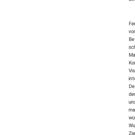
Fe
vo
Be
sc
Ma
Ko
Vi
in
De
de
un
ma
wü
Wu
Zi