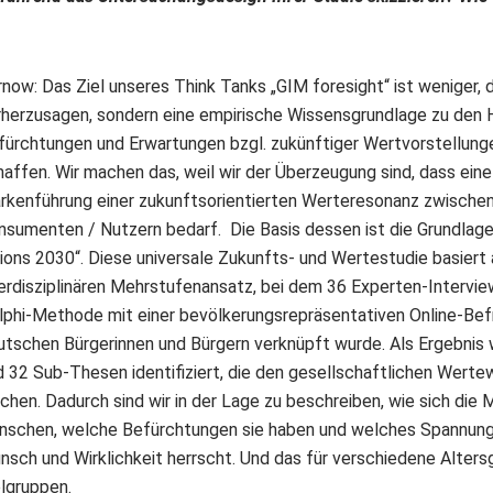
rnow: Das Ziel unseres Think Tanks „GIM foresight“ ist weniger, 
rherzusagen, sondern eine empirische Wissensgrundlage zu den 
fürchtungen und Erwartungen bzgl. zukünftiger Wertvorstellun
haffen. Wir machen das, weil wir der Überzeugung sind, dass eine
rkenführung einer zukunftsorientierten Werteresonanz zwische
nsumenten / Nutzern bedarf. Die Basis dessen ist die Grundlage
sions 2030“. Diese universale Zukunfts- und Wertestudie basiert
terdisziplinären Mehrstufenansatz, bei dem 36 Experten-Intervi
lphi-Methode mit einer bevölkerungsrepräsentativen Online-Be
utschen Bürgerinnen und Bürgern verknüpft wurde. Als Ergebni
d 32 Sub-Thesen identifiziert, die den gesellschaftlichen Werte
chen. Dadurch sind wir in der Lage zu beschreiben, wie sich die
nschen, welche Befürchtungen sie haben und welches Spannung
nsch und Wirklichkeit herrscht. Und das für verschiedene Alter
elgruppen.