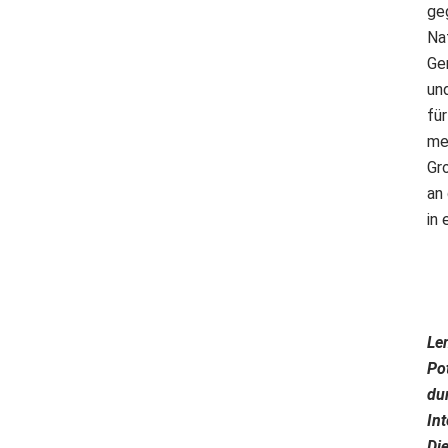
ge
Na
Ge
un
fü
me
Gro
an
in 
Le
Po
du
In
Di