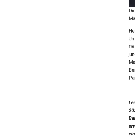
Die
Ma
He
Un
ta
ju
Ma
Be
Pa
Le
20
Ber
er
ei