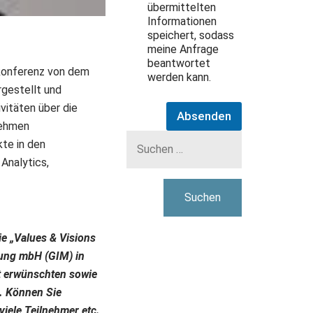
übermittelten
Informationen
speichert, sodass
meine Anfrage
beantwortet
eokonferenz von dem
werden kann.
rgestellt und
vitäten über die
Absenden
Suchen
nehmen
nach:
kte in den
Analytics,
ie „Values & Visions
hung mbH (GIM) in
ft erwünschten sowie
0. Können Sie
viele Teilnehmer etc.