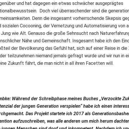
genüber und hat dagegen ein etwas schwächer ausgeprägtes
tionalbewusstsein. Doch viel überraschender sind die generati
meinsamkeiten. Denn die insgesamt vorherrschende Skepsis geg
d sozialen Cocooning, der Vernetzung und Automatisierung von al
r Jung wie Alt. Genauso die große Sehnsucht nach Naturerfahrung
nschlicher Nähe und Gemeinschaft. Insgesamt habe ich den Eind
ßteil der Bevölkerung das Gefühl hat, sich auf einer Reise in die
 der teilzunehmen niemand jemals gefragt wurde und wir nun in e
eine Zukunft fährt, die man nicht in all ihren Facetten will.
mbke: Während der Schreibphase meines Buches „
Verzockte Zuk
tenzial der jungen Generation verspielen
“ habe ich einen intere
rchgemacht. Das Projekt startete ich 2017 als Generationsbasher.
tention aufzuschreiben, was alle anderen um mich herum dachte
e jungen Menschen sind doof und inkompetent. Nachdem ich une