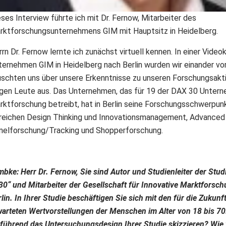
ses Interview führte ich mit Dr. Fernow, Mitarbeiter des
rktforschungsunternehmens GIM mit Hauptsitz in Heidelberg.
rrn Dr. Fernow lernte ich zunächst virtuell kennen. In einer Vid
ternehmen GIM in Heidelberg nach Berlin wurden wir einander vo
uschten uns über unsere Erkenntnisse zu unseren Forschungsakti
ngen Leute aus. Das Unternehmen, das für 19 der DAX 30 Unter
rktforschung betreibt, hat in Berlin seine Forschungsschwerpun
reichen Design Thinking und Innovationsmanagement, Advanced 
nelforschung/Tracking und Shopperforschung.
mbke: Herr Dr. Fernow, Sie sind Autor und Studienleiter der Stud
30“ und Mitarbeiter der Gesellschaft für Innovative Marktforsc
lin. In Ihrer Studie beschäftigen Sie sich mit den für die Zukun
warteten Wertvorstellungen der Menschen im Alter von 18 bis 7
nführend das Untersuchungsdesign Ihrer Studie skizzieren? Wie 