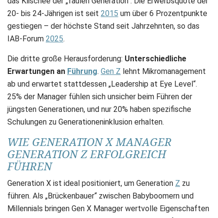
das Klischee der „faulen Generation“: Die Erwerbsquote der
20- bis 24-Jährigen ist seit
2015
um über 6 Prozentpunkte
gestiegen – der höchste Stand seit Jahrzehnten, so das
IAB-Forum
2025
.
Die dritte große Herausforderung:
Unterschiedliche
Erwartungen an
Führung
.
Gen Z
lehnt Mikromanagement
ab und erwartet stattdessen „Leadership at Eye Level“.
25% der Manager fühlen sich unsicher beim Führen der
jüngsten Generationen, und nur 20% haben spezifische
Schulungen zu Generationeninklusion erhalten.
WIE GENERATION X MANAGER
GENERATION Z ERFOLGREICH
FÜHREN
Generation X ist ideal positioniert, um Generation
Z
zu
führen. Als „Brückenbauer“ zwischen Babyboomern und
Millennials bringen Gen X Manager wertvolle Eigenschaften