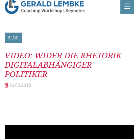
BLOG
Beitrag
VIDEO: WIDER DIE RHETORIK
DIGITALABHÄNGIGER
POLITIKER
16.03.
2018
„DIE DIGITALISIERUNG
ÜBERROLLT UNS – DOCH WIR
WERDEN NICHT SCHLAUER“