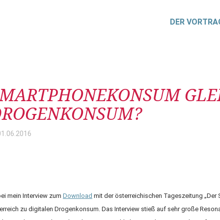
DER VORTRA
itrag
SMARTPHONEKONSUM GLE
DROGENKONSUM?
01.06.
2016
SMARTPHONEKONSUM
= DROGENKONSUM?
ei mein Interview zum
Download
mit der österreichischen Tageszeitung „Der 
erreich zu digitalen Drogenkonsum
. Das Interview stieß auf sehr große Resona