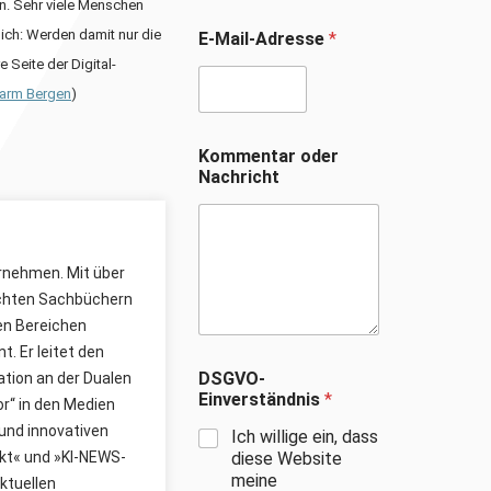
en. Sehr viele Menschen
ich: Werden damit nur die
E-Mail-Adresse
*
 Seite der Digital-
arm Bergen
)
Kommentar oder
Nachricht
ernehmen. Mit über
lichten Sachbüchern
den Bereichen
. Er leitet den
DSGVO-
ion an der Dualen
Einverständnis
*
r“ in den Medien
und innovativen
Ich willige ein, dass
kt« und »KI-NEWS-
diese Website
meine
ktuellen