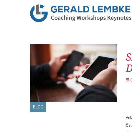
Be
BLOG
Anb
Öst