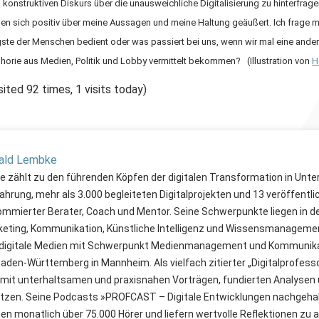
 konstruktiven Diskurs über die unausweichliche Digitalisierung zu hinterfrag
en sich positiv über meine Aussagen und meine Haltung geäußert. Ich frage m
ste der Menschen bedient oder was passiert bei uns, wenn wir mal eine andere
horie aus Medien, Politik und Lobby vermittelt bekommen? (Illustration von
H
sited 92 times, 1 visits today)
rald Lembke
 zählt zu den führenden Köpfen der digitalen Transformation in Unt
ahrung, mehr als 3.000 begleiteten Digitalprojekten und 13 veröffent
enommierter Berater, Coach und Mentor. Seine Schwerpunkte liegen in 
keting, Kommunikation, Künstliche Intelligenz und Wissensmanagement
digitale Medien mit Schwerpunkt Medienmanagement und Kommunikat
den-Württemberg in Mannheim. Als vielfach zitierter „Digitalprofesso
 mit unterhaltsamen und praxisnahen Vorträgen, fundierten Analysen 
zen. Seine Podcasts »PROFCAST – Digitale Entwicklungen nachgeha
en monatlich über 75.000 Hörer und liefern wertvolle Reflektionen zu a