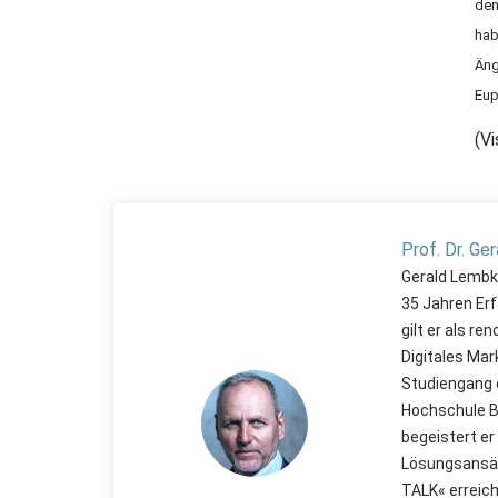
den
hab
Äng
Eup
(Vi
Prof. Dr. Ge
Gerald Lembke
35 Jahren Erf
gilt er als r
Digitales Mar
Studiengang 
Hochschule Ba
begeistert er
Lösungsansät
TALK« erreich