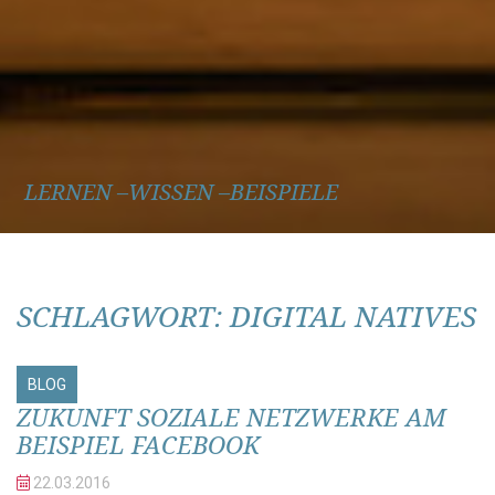
LERNEN –WISSEN –BEISPIELE
SCHLAGWORT:
DIGITAL NATIVES
BLOG
ZUKUNFT SOZIALE NETZWERKE AM
BEISPIEL FACEBOOK
22.03.
2016