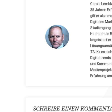
Gerald Lembke
35 Jahren Erf
gilt er als r
Digitales Mar
Studiengang 
Hochschule Ba
begeistert er
Lösungsansät
TALK« erreich
Digitaltrends
und Kommunik
Medienprojekt
Erfahrung un
SCHREIBE EINEN KOMMENT