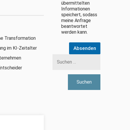
übermittelten
Informationen
speichert, sodass
meine Anfrage
beantwortet
werden kann.
he Transformation
ng im KI-Zeitalter
Absenden
Suchen
nternehmen
nach:
Entscheider