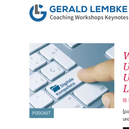
Be
W
U
[p
PODCAST
un