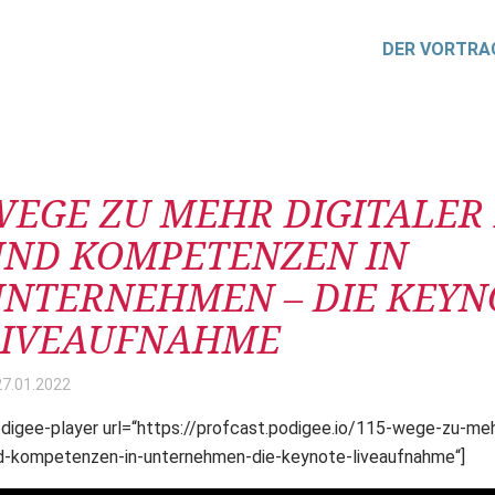
DER VORTRA
itrag
EGE ZU MEHR DIGITALER 
UND KOMPETENZEN IN
NTERNEHMEN – DIE KEYN
LIVEAUFNAHME
27.01.
2022
odigee-player url=“https://profcast.podigee.io/115-wege-zu-mehr
d-kompetenzen-in-unternehmen-die-keynote-liveaufnahme“]