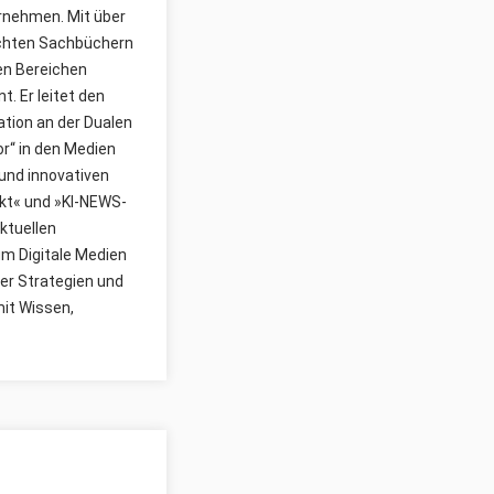
ernehmen. Mit über
lichten Sachbüchern
den Bereichen
. Er leitet den
ion an der Dualen
r“ in den Medien
und innovativen
kt« und »KI-NEWS-
ktuellen
um Digitale Medien
er Strategien und
mit Wissen,