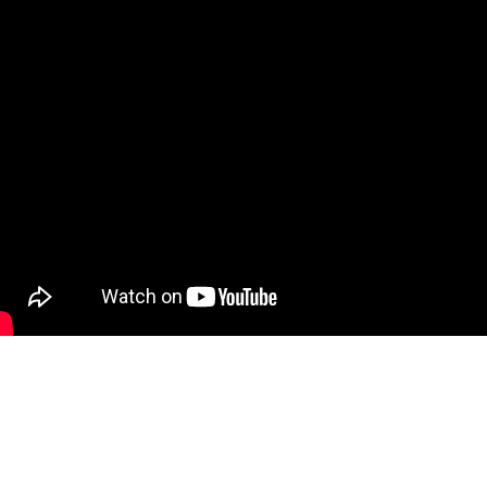
IGITALE FITNESS KEYNOTE – WI
ENSCHEN FÜR DIE DIGITALE
RANSFORMATION GEWINNEN U
OTIVIEREN KÖNNEN.