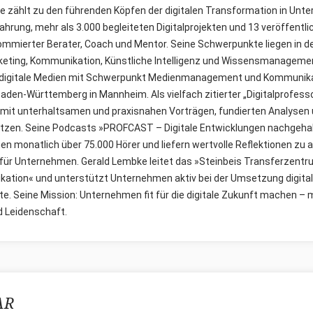
 zählt zu den führenden Köpfen der digitalen Transformation in Unt
ahrung, mehr als 3.000 begleiteten Digitalprojekten und 13 veröffent
enommierter Berater, Coach und Mentor. Seine Schwerpunkte liegen in 
keting, Kommunikation, Künstliche Intelligenz und Wissensmanagement
digitale Medien mit Schwerpunkt Medienmanagement und Kommunikat
den-Württemberg in Mannheim. Als vielfach zitierter „Digitalprofesso
 mit unterhaltsamen und praxisnahen Vorträgen, fundierten Analysen 
zen. Seine Podcasts »PROFCAST – Digitale Entwicklungen nachgeha
en monatlich über 75.000 Hörer und liefern wertvolle Reflektionen zu a
 für Unternehmen. Gerald Lembke leitet das »Steinbeis Transferzentr
ation« und unterstützt Unternehmen aktiv bei der Umsetzung digital
e. Seine Mission: Unternehmen fit für die digitale Zukunft machen – 
d Leidenschaft.
AR