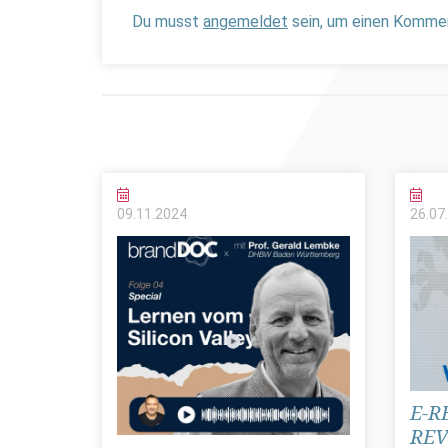
Du musst
angemeldet
sein, um einen Komme
09.11.
2024
26.07.
E-R
REV