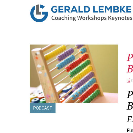
Be
P
P
PODCAST
E
Fü