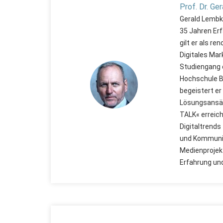
Prof. Dr. Ge
Gerald Lembke
35 Jahren Erf
gilt er als r
Digitales Mar
Studiengang 
Hochschule Ba
begeistert er
Lösungsansät
TALK« erreich
Digitaltrends
und Kommunik
Medienprojekt
Erfahrung un