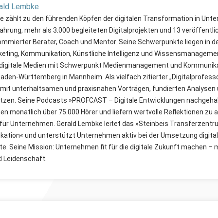
rald Lembke
 zählt zu den führenden Köpfen der digitalen Transformation in Unt
ahrung, mehr als 3.000 begleiteten Digitalprojekten und 13 veröffent
enommierter Berater, Coach und Mentor. Seine Schwerpunkte liegen in 
keting, Kommunikation, Künstliche Intelligenz und Wissensmanagement
digitale Medien mit Schwerpunkt Medienmanagement und Kommunikat
den-Württemberg in Mannheim. Als vielfach zitierter „Digitalprofesso
 mit unterhaltsamen und praxisnahen Vorträgen, fundierten Analysen 
zen. Seine Podcasts »PROFCAST – Digitale Entwicklungen nachgeha
en monatlich über 75.000 Hörer und liefern wertvolle Reflektionen zu a
 für Unternehmen. Gerald Lembke leitet das »Steinbeis Transferzentr
ation« und unterstützt Unternehmen aktiv bei der Umsetzung digital
e. Seine Mission: Unternehmen fit für die digitale Zukunft machen – 
d Leidenschaft.