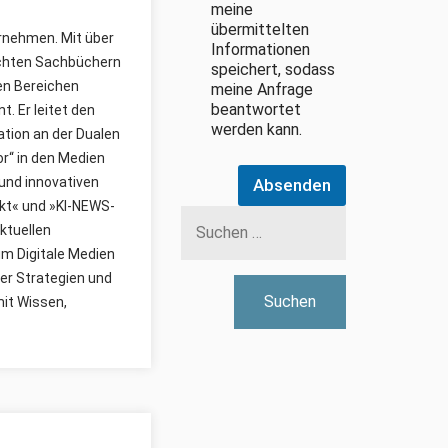
meine
übermittelten
ernehmen. Mit über
Informationen
lichten Sachbüchern
speichert, sodass
den Bereichen
meine Anfrage
beantwortet
. Er leitet den
werden kann.
ion an der Dualen
r“ in den Medien
und innovativen
Absenden
Suchen
kt« und »KI-NEWS-
nach:
ktuellen
um Digitale Medien
er Strategien und
mit Wissen,