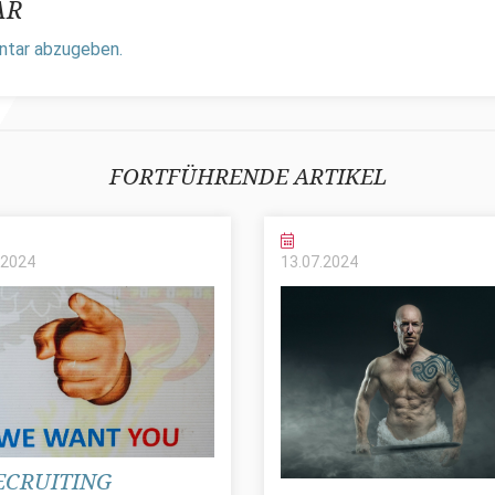
AR
ntar abzugeben.
FORTFÜHRENDE ARTIKEL
2024
13.07.
2024
ECRUITING