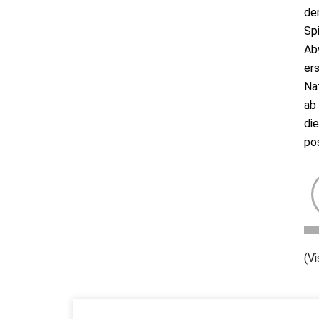
de
Spi
Ab
er
Na
ab
di
pos
(Vi